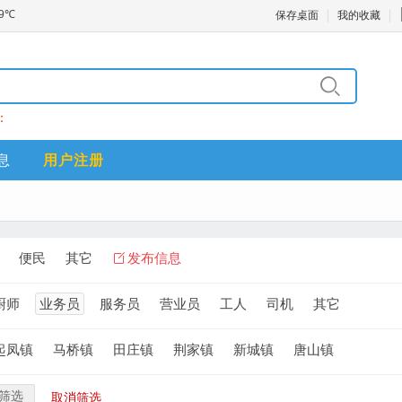
保存桌面
我的收藏
：
息
用户注册
便民
其它
发布信息
厨师
业务员
服务员
营业员
工人
司机
其它
起凤镇
马桥镇
田庄镇
荆家镇
新城镇
唐山镇
筛选
取消筛选