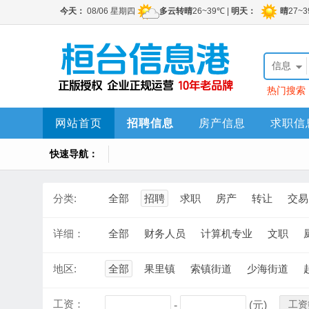
信息
热门搜索
网站首页
招聘信息
房产信息
求职信
快速导航：
分类:
全部
招聘
求职
房产
转让
交易
详细：
全部
财务人员
计算机专业
文职
地区:
全部
果里镇
索镇街道
少海街道
工资：
工资
-
(元)