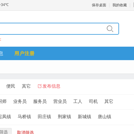
保存桌面
我的收藏
：
息
用户注册
便民
其它
发布信息
厨师
业务员
服务员
营业员
工人
司机
其它
起凤镇
马桥镇
田庄镇
荆家镇
新城镇
唐山镇
筛选
取消筛选