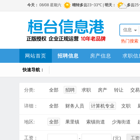
信息
热门搜索
网站首页
招聘信息
房产信息
求职信
快速导航：
分类:
全部
招聘
求职
房产
转让
交易
详细：
全部
财务人员
计算机专业
文职
地区:
全部
果里镇
索镇街道
少海街道
工资：
工资
-
(元)