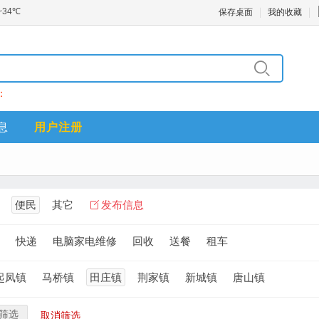
保存桌面
我的收藏
：
息
用户注册
便民
其它
发布信息
快递
电脑家电维修
回收
送餐
租车
起凤镇
马桥镇
田庄镇
荆家镇
新城镇
唐山镇
筛选
取消筛选