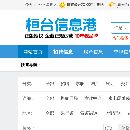
信息
热门搜索
网站首页
招聘信息
房产信息
求职信
快速导航：
分类:
全部
招聘
求职
房产
转让
交易
详细：
全部
搬家开锁
家政中介
水电暖维修
地区:
全部
果里镇
索镇街道
少海街道
价格：
价格
-
(元)