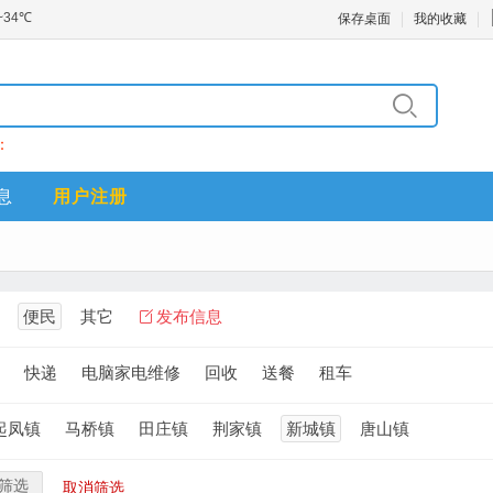
保存桌面
我的收藏
：
息
用户注册
便民
其它
发布信息
快递
电脑家电维修
回收
送餐
租车
起凤镇
马桥镇
田庄镇
荆家镇
新城镇
唐山镇
筛选
取消筛选