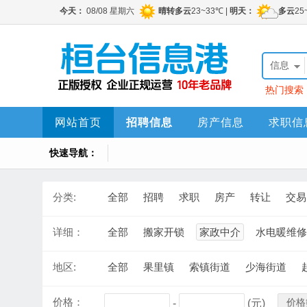
信息
热门搜索
网站首页
招聘信息
房产信息
求职信
快速导航：
分类:
全部
招聘
求职
房产
转让
交易
详细：
全部
搬家开锁
家政中介
水电暖维修
地区:
全部
果里镇
索镇街道
少海街道
价格：
价格
-
(元)